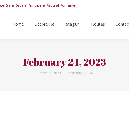
tetei Sale Regale Principele Radu al Romaniei
Home
Despre Noi
Stagiuni
Noutăți
Contac
February 24, 2023
You are here:
Home
2023
February
24