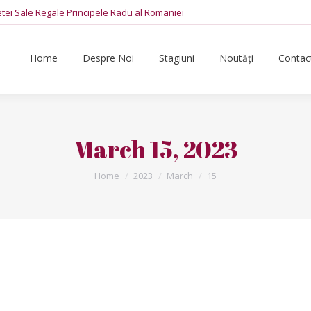
tetei Sale Regale Principele Radu al Romaniei
Home
Despre Noi
Stagiuni
Noutăți
Contac
March 15, 2023
You are here:
Home
2023
March
15